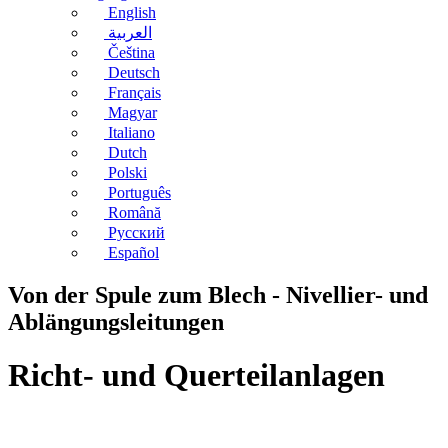
English
العربية
Čeština
Deutsch
Français
Magyar
Italiano
Dutch
Polski
Português
Română
Русский
Español
Von der Spule zum Blech - Nivellier- und
Ablängungsleitungen
Richt- und Querteilanlagen