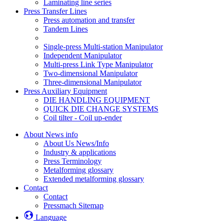
Laminating line series
Press Transfer Lines
Press automation and transfer
Tandem Lines
Single-press Multi-station Manipulator
Independent Manipulator
Multi-press Link Type Manipulator
Two-dimensional Manipulator
Three-dimensional Manipulator
Press Auxiliary Equipment
DIE HANDLING EQUIPMENT
QUICK DIE CHANGE SYSTEMS
Coil tilter - Coil up-ender
About News info
About Us News/Info
Industry & applications
Press Terminology
Metalforming glossary
Extended metalforming glossary
Contact
Contact
Pressmach Sitemap
Language