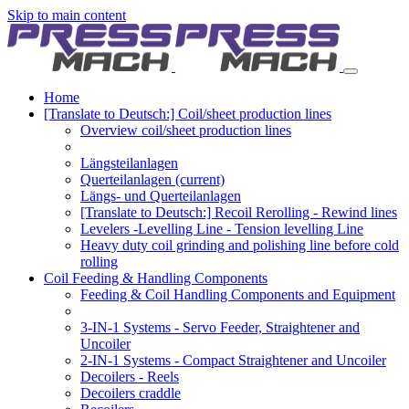
Skip to main content
Home
[Translate to Deutsch:] Coil/sheet production lines
Overview coil/sheet production lines
Längsteilanlagen
Querteilanlagen
(current)
Längs- und Querteilanlagen
[Translate to Deutsch:] Recoil Rerolling - Rewind lines
Levelers -Levelling Line - Tension levelling Line
Heavy duty coil grinding and polishing line before cold
rolling
Coil Feeding & Handling Components
Feeding & Coil Handling Components and Equipment
3-IN-1 Systems - Servo Feeder, Straightener and
Uncoiler
2-IN-1 Systems - Compact Straightener and Uncoiler
Decoilers - Reels
Decoilers craddle