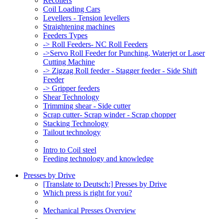
Recoilers
Coil Loading Cars
Levellers - Tension levellers
Straightening machines
Feeders Types
-> Roll Feeders- NC Roll Feeders
->Servo Roll Feeder for Punching, Waterjet or Laser
Cutting Machine
-> Zigzag Roll feeder - Stagger feeder - Side Shift
Feeder
-> Gripper feeders
Shear Technology
Trimming shear - Side cutter
Scrap cutter- Scrap winder - Scrap chopper
Stacking Technology
Tailout technology
Intro to Coil steel
Feeding technology and knowledge
Presses by Drive
[Translate to Deutsch:] Presses by Drive
Which press is right for you?
Mechanical Presses Overview