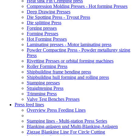
Heat sink Fin Crimping press
Compression Molding Presses - Hot forming Presses
Deep Drawing Presses
Die Spotting Press - Tryout Press
Die splitting Press
Forging presses
Forming Presses
Hot Forming Presses
Laminating presses - Motor laminating press
Powder Compacting Press - Powder metallurgy sizing
Press
Rivetting Presses or orbital forming machines
Roller Forming Press
Shipbuilding frame bending press
Shipbuilding hull forming and rolling press
Stamping presses
Straightening Press
Trimming Press
Valve Test Benches Presses
Press feed lines
Overview Press Feeding Lines
Stamping lines - Multi-station Press Series
Blanking-anlagen und Multi-Blanking-Anlagen
Zigzag Blanking Line For Circle Cutting